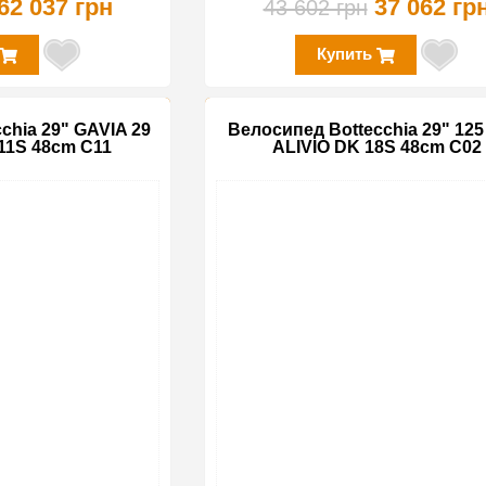
62 037 грн
37 062 гр
43 602 грн
Купить
chia 29" GAVIA 29
Велосипед Bottecchia 29" 12
1S 48cm C11
ALIVIO DK 18S 48cm C02
-15%