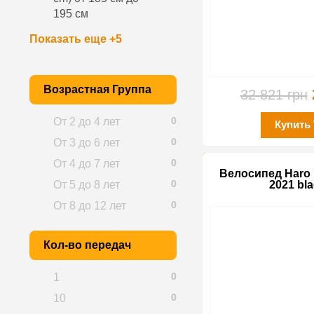
195 см
Показать еще +5
Возрастная Группа
32 821 грн
0
От 2 до 4 лет
Купить
0
От 3 до 6 лет
0
От 4 до 7 лет
Велосипед Haro F
0
От 5 до 8 лет
2021 bla
0
От 8 до 12 лет
Кол-во передач
0
1
0
10