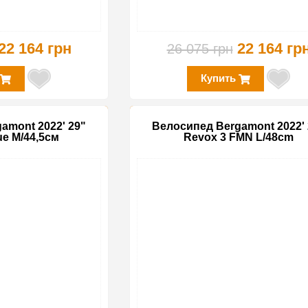
22 164 грн
22 164 гр
26 075 грн
Купить
amont 2022' 29"
Велосипед Bergamont 2022' 
ue M/44,5см
Revox 3 FMN L/48cm
-30%