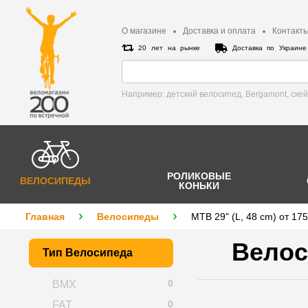
О магазине
Доставка и оплата
Контакт
20 лет на рынке
Доставка по Украин
Например: детский велосипед, Bergamont, cке
РОЛИКОВЫЕ
ВЕЛОСИПЕДЫ
КОНЬКИ
Главная
Велосипеды
MTB 29" (L, 48 cm) от 17
Велос
Тип Велосипеда
0
BMX
0
FAT