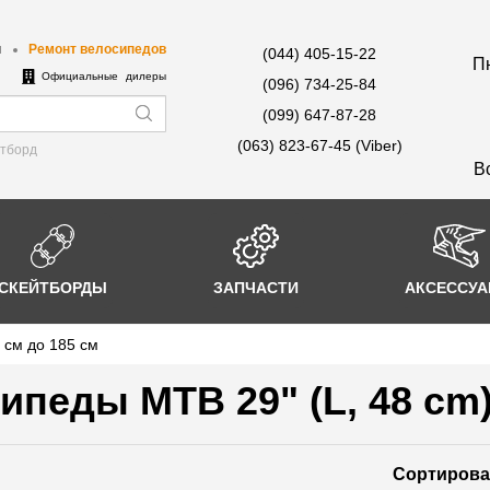
ы
Ремонт велосипедов
(044) 405-15-22
Пн
е
Официальные дилеры
(096) 734-25-84
(099) 647-87-28
(063) 823-67-45 (Viber)
йтборд
В
СКЕЙТБОРДЫ
ЗАПЧАСТИ
АКСЕССУ
5 см до 185 см
ипеды MTB 29" (L, 48 cm)
Сортирова