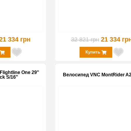
21 334 грн
21 334 гр
32 821 грн
Купить
lightline One 29"
Велосипед VNC MontRider A2
ck S/16"
-19%