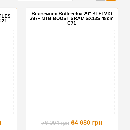
Велосипед Bottecchia 29" STELVIO
RTLES
297+ MTB BOOST SRAM SX12S 48cm
C21
C71
-15%
-15%
н
64 680 грн
76 094 грн