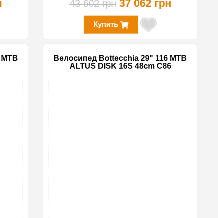
н
37 062 грн
43 602 грн
Купить
5 MTB
Велосипед Bottecchia 29" 116 MTB
ALTUS DISK 16S 48cm C86
-15%
-15%