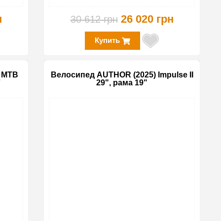
н
26 020 грн
30 612 грн
Купить
9 MTB
Велосипед AUTHOR (2025) Impulse II
7
29", рама 19"
-15%