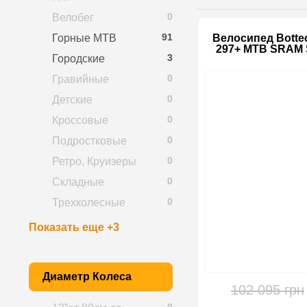
0
Велобег
91
Горные MTB
Велосипед Botte
297+ MTB SRAM 
3
Городские
0
Гравийные
0
Детские
0
Кроссовые
0
Подростковые
0
Ретро, Круизеры
0
Складные
0
Трехколесные
Показать еще +3
Диаметр Колеса
102 095 грн