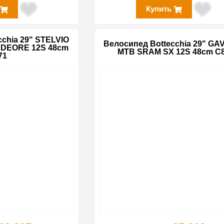
Купить
chia 29" STELVIO
Велосипед Bottecchia 29" GAV
 DEORE 12S 48cm
MTB SRAM SX 12S 48cm C
71
-15%