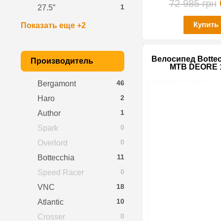
72 985 грн
1
27.5”
Купить
Показать еще +2
Велосипед Bottec
Производитель
MTB DEORE 1
46
Bergamont
2
Haro
1
Author
0
Spark
0
Overlord
11
Bottecchia
0
Speed Racer
18
VNC
10
Atlantic
0
Crosser