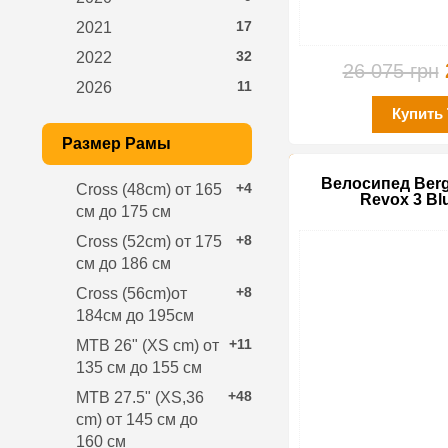
17
2021
32
2022
26 075 грн
11
2026
Купить
Размер Рамы
Велосипед Berg
+4
Cross (48cm) от 165
Revox 3 Bl
см до 175 см
+8
Cross (52cm) от 175
см до 186 см
+8
Cross (56cm)от
184см до 195см
+11
MTB 26" (XS cm) от
135 см до 155 см
+48
MTB 27.5" (XS,36
cm) от 145 см до
160 см