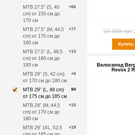
+66
MTB 27.5" (S, 40
cm) от 155 см до
170 см
+77
MTB 27.5" (M, 44,5
34 909 грн
cm) от 170 см до
180 см
Купить
+13
MTB 27.5" (L, 48,5
cm) от 180 см до
193 см
Велосипед Berg
Revox 2 R
+6
MTB 29" (S, 42 cm)
от 170 см до 180 см
94
MTB 29" (L, 48 cm)
от 175 см до 185 см
+15
MTB 29" (M, 44,5
cm) от 170 см до
180 см
+19
MTB 29" (XL, 52,5
cm) от 185 см до