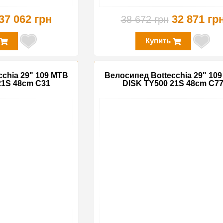
37 062 грн
32 871 гр
38 672 грн
Купить
chia 29" 109 MTB
Велосипед Bottecchia 29" 10
21S 48cm C31
DISK TY500 21S 48cm C7
-15%