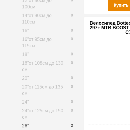
0
12”от 80см до
Купить
100см
0
14”от 90см до
110см
Велосипед Bottec
297+ MTB BOOST
0
16"
C
0
16”от 95см до
115см
0
18"
0
18”от 108см до 130
см
0
20"
0
20”от 115см до 135
см
0
24"
0
24”от 125см до 150
см
2
26”