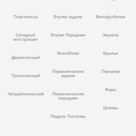
Пластмасса
Втулки задние
Велофутболки
Складной
Втулки Передние
Зеркала
конструкции
Моноблоки
Крылья
Двухколесный
Переключатели
Перчатки
Трехколесный
задние
Фары
Четырехколесный
Переключатели
передние
Шлемы
Педали Топталки