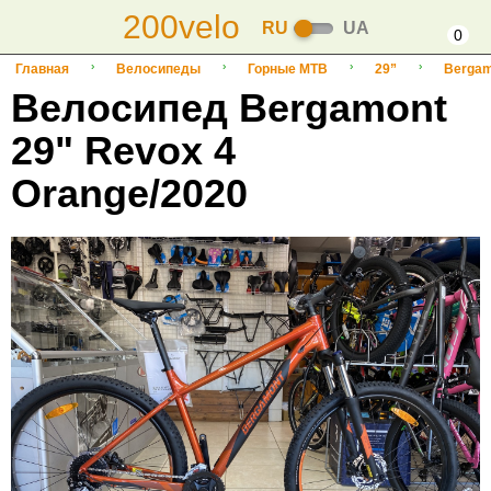
200velo
RU
UA
0
Главная
Велосипеды
Горные MTB
29”
Bergam
Велосипед Bergamont
29" Revox 4
Orange/2020