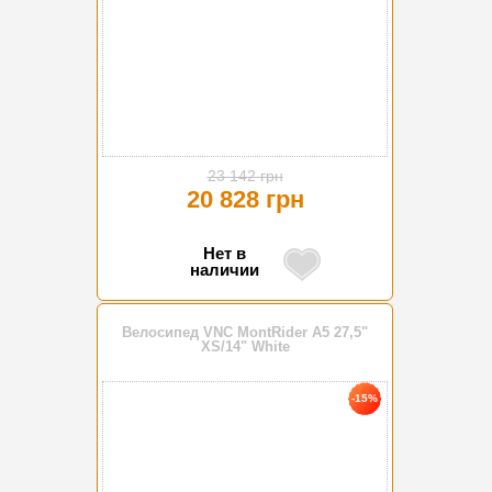
23 142 грн
20 828 грн
Нет в
наличии
Велосипед VNC MontRider A5 27,5"
XS/14" White
-15%