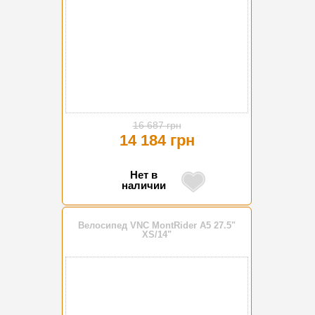
16 687 грн
14 184 грн
Нет в
наличии
Велосипед VNC MontRider A5 27.5"
XS/14"