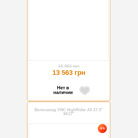
15 956 грн
13 563 грн
Нет в
наличии
Велосипед VNC HighRider A5 27.5"
M/17"
-5%