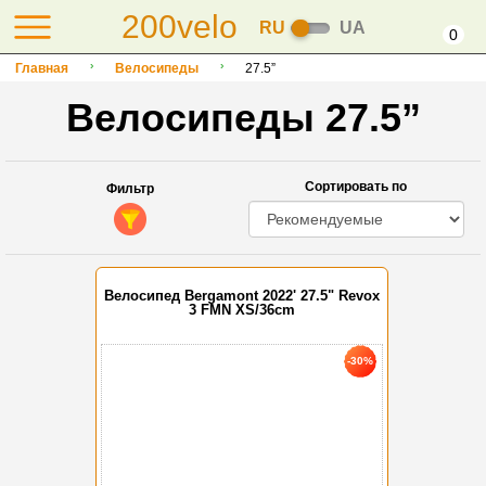
200velo
RU
UA
0
Главная
Велосипеды
27.5”
Велосипеды 27.5”
Сортировать по
Фильтр
Велосипед Bergamont 2022' 27.5" Revox
3 FMN XS/36cm
-30%