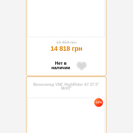
16 464 грн
14 818 грн
Нет в
наличии
Велосипед VNC HighRider A7 27.5"
М/43"
-10%