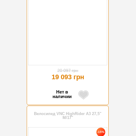
20 097 грн
19 093 грн
Нет в
наличии
Велосипед VNC HighRider A3 27,5"
M/17"
-15%