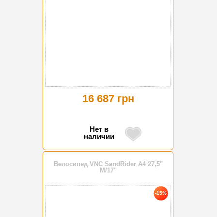
16 687 грн
Нет в
наличии
Велосипед VNC SandRider A4 27,5"
M/17"
-15%