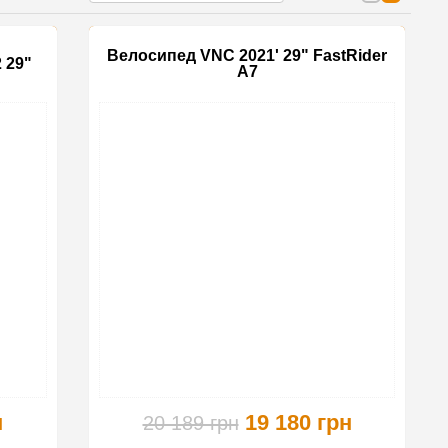
Велосипед VNC 2021' 29" FastRider
 29"
A7
-10%
-5%
н
19 180 грн
20 189 грн