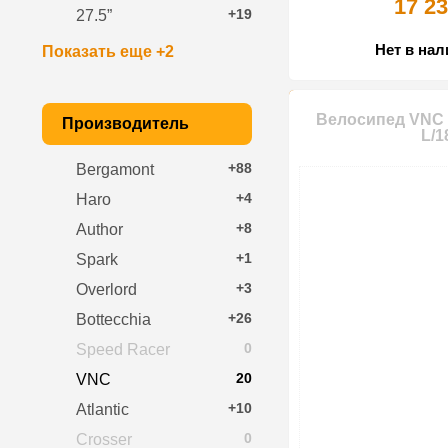
17 23
+19
27.5”
Нет в на
Показать еще +2
Велосипед VNC H
Производитель
L/1
+88
Bergamont
+4
Haro
+8
Author
+1
Spark
+3
Overlord
+26
Bottecchia
0
Speed Racer
20
VNC
+10
Atlantic
0
Crosser