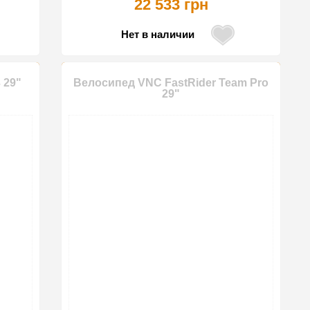
22 533 грн
Нет в наличии
 29"
Велосипед VNC FastRider Team Pro
29"
-10%