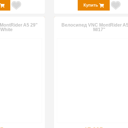
Купить
ontRider A5 29"
Велосипед VNC MontRider A5
 White
M/17"