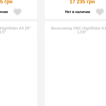
5 грн
17 235 грн
личии
Нет в наличии
ighRider A5 29"
Велосипед VNC HighRider A3
8,5"
L/19"