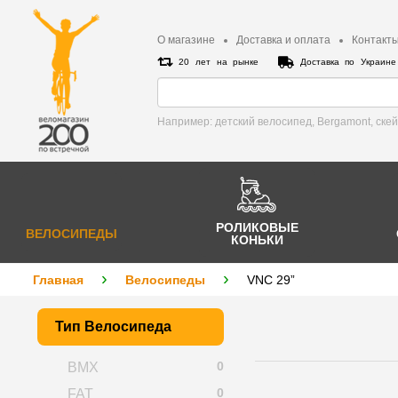
О магазине
Доставка и оплата
Контакт
20 лет на рынке
Доставка по Украин
Например: детский велосипед, Bergamont, cке
РОЛИКОВЫЕ
ВЕЛОСИПЕДЫ
КОНЬКИ
Главная
Велосипеды
VNC 29”
Тип Велосипеда
0
BMX
0
FAT