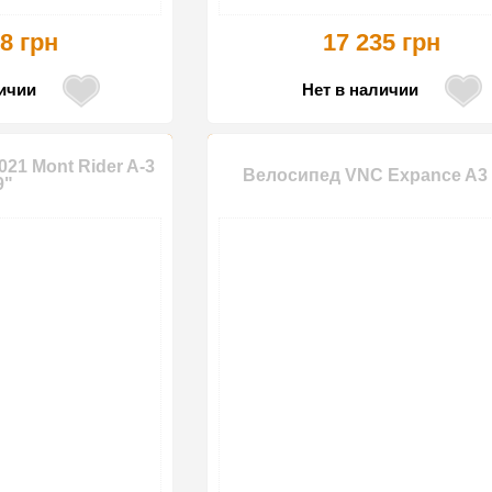
8 грн
17 235 грн
личии
Нет в наличии
21 Mont Rider A-3
Велосипед VNC Expance A3 
9"
-20%