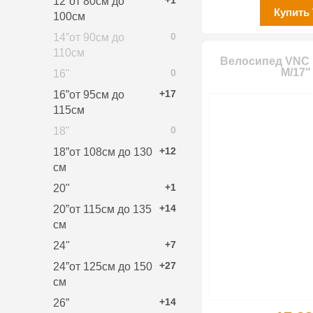
+1
12”от 80см до
Купить
100см
0
14”от 90см до
110см
Велосипед VNC M
M/17"
0
16"
+17
16”от 95см до
115см
0
18"
+12
18”от 108см до 130
см
+1
20"
+14
20”от 115см до 135
см
+7
24"
+27
24”от 125см до 150
см
+14
26”