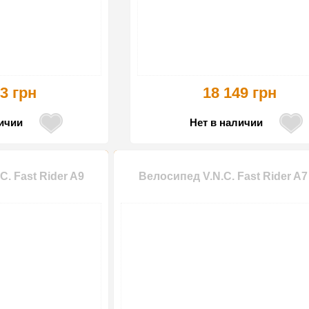
3 грн
18 149 грн
личии
Нет в наличии
. Fast Rider A9
Велосипед V.N.C. Fast Rider A7
-15%
-