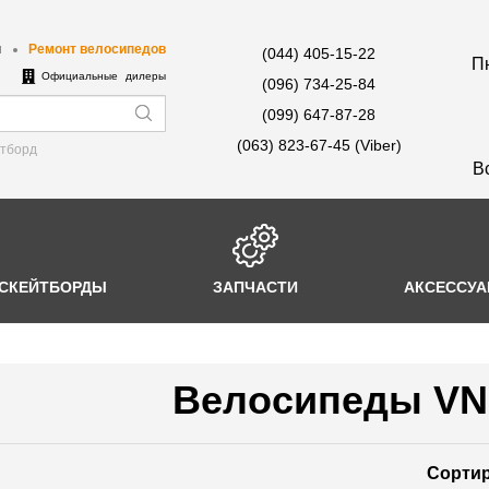
ы
Ремонт велосипедов
(044) 405-15-22
Пн
е
Официальные дилеры
(096) 734-25-84
(099) 647-87-28
(063) 823-67-45 (Viber)
йтборд
В
СКЕЙТБОРДЫ
ЗАПЧАСТИ
АКСЕССУ
Велосипеды VN
Сортир