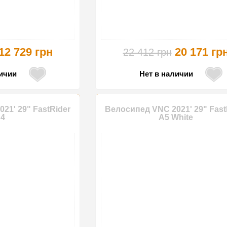
12 729 грн
20 171 гр
22 412 грн
личии
Нет в наличии
21' 29" FastRider
Велосипед VNC 2021' 29" Fast
4
A5 White