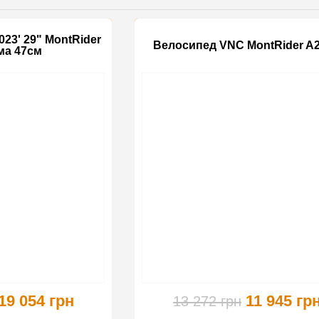
23' 29" MontRider
Велосипед VNC MontRider A2
ма 47см
-23%
19 054 грн
11 945 гр
13 272 грн