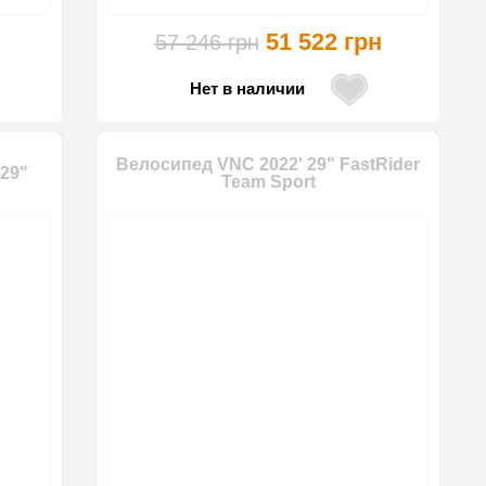
51 522 грн
57 246 грн
Нет в наличии
Велосипед VNC 2022' 29" FastRider
29"
Team Sport
-10%