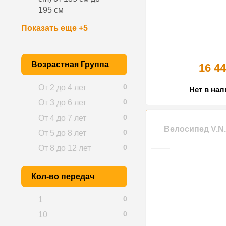
195 см
Показать еще +5
Возрастная Группа
16 44
0
От 2 до 4 лет
Нет в на
0
От 3 до 6 лет
0
От 4 до 7 лет
Велосипед V.N.C
0
От 5 до 8 лет
0
От 8 до 12 лет
Кол-во передач
0
1
0
10