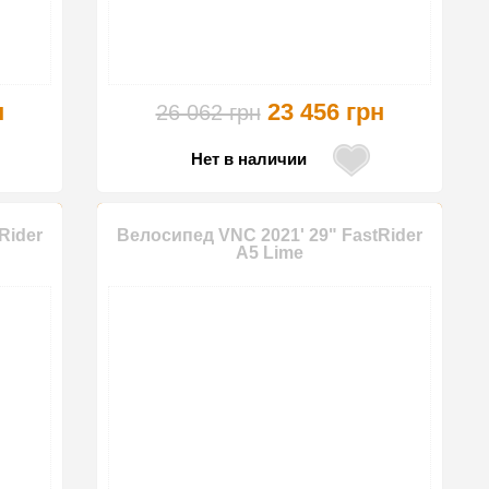
н
23 456 грн
26 062 грн
Нет в наличии
Rider
Велосипед VNC 2021' 29" FastRider
A5 Lime