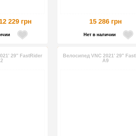
12 229 грн
15 286 грн
личии
Нет в наличии
21' 29" FastRider
Велосипед VNC 2021' 29" Fast
2
A9
-5%