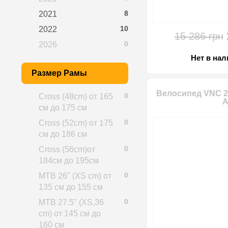
8
2021
10
2022
15 286 грн
0
2026
Нет в на
Размер Рамы
Велосипед VNC 20
0
Cross (48cm) от 165
A
см до 175 см
0
Cross (52cm) от 175
см до 186 см
0
Cross (56cm)от
184см до 195см
0
MTB 26" (XS cm) от
135 см до 155 см
0
MTB 27.5" (XS,36
cm) от 145 см до
160 см