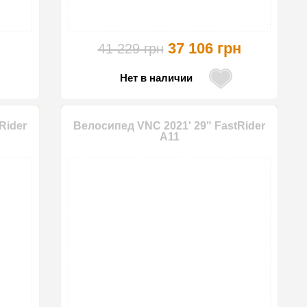
37 106 грн
41 229 грн
Нет в наличии
Rider
Велосипед VNC 2021' 29" FastRider
A11
-10%
-10%