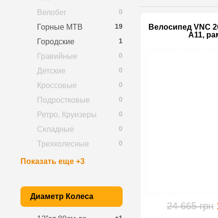
0
Велобег
19
Горные MTB
Велосипед VNC 20
A11, ра
1
Городские
0
Гравийные
0
Детские
0
Кроссовые
0
Подростковые
0
Ретро, Круизеры
0
Складные
0
Трехколесные
Показать еще +3
Диаметр Колеса
24 665 грн