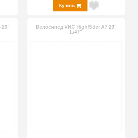
Купить
 29"
Велосипед VNC HighRider A7 29"
L/47"