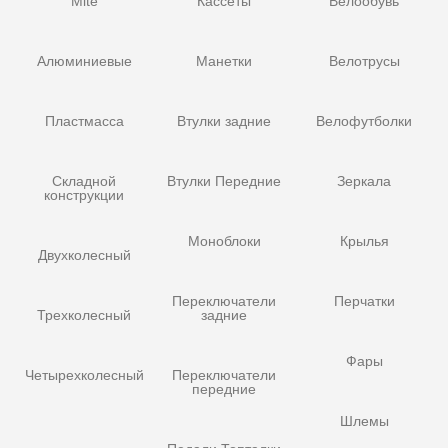
Mite
Кассеты
Велообувь
Алюминиевые
Манетки
Велотрусы
Пластмасса
Втулки задние
Велофутболки
Складной
Втулки Передние
Зеркала
конструкции
Моноблоки
Крылья
Двухколесный
Переключатели
Перчатки
Трехколесный
задние
Фары
Четырехколесный
Переключатели
передние
Шлемы