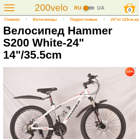
200velo
RU
UA
0
Главная
Велосипеды
Подростковые
24”от 125см до
Велосипед Hammer
S200 White-24"
14"/35.5cm
-15%