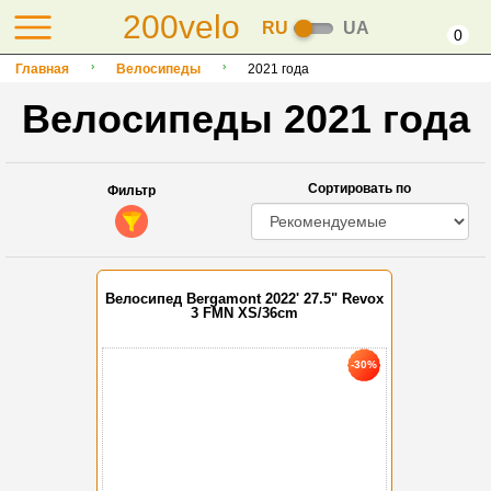
200velo
RU
UA
0
Главная
Велосипеды
2021 года
Велосипеды 2021 года
Сортировать по
Фильтр
Велосипед Bergamont 2022' 27.5" Revox
3 FMN XS/36cm
-30%