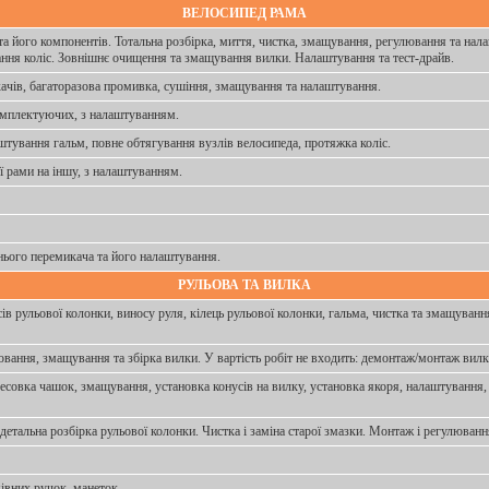
ВЕЛОСИПЕД РАМА
а його компонентів. Тотальна розбірка, миття, чистка, змащування, регулювання та на
ання коліс. Зовнішнє очищення та змащування вилки. Налаштування та тест-драйв.
ачів, багаторазова промивка, сушіння, змащування та налаштування.
комплектуючих, з налаштуванням.
штування гальм, повне обтягування вузлів велосипеда, протяжка коліс.
ї рами на іншу, з налаштуванням.
нього перемикача та його налаштування.
РУЛЬОВА ТА ВИЛКА
в рульової колонки, виносу руля, кілець рульової колонки, гальма, чистка та змащування
лювання, змащування та збірка вилки. У вартість робіт не входить: демонтаж/монтаж вил
есовка чашок, змащування, установка конусів на вилку, установка якоря, налаштування,
детальна розбірка рульової колонки. Чистка і заміна старої змазки. Монтаж і регулюванн
івних ручок, манеток.