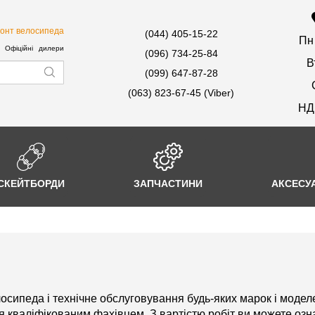
онт велосипеда
(044) 405-15-22
Пн
Офіційні дилери
(096) 734-25-84
В
(099) 647-87-28
(063) 823-67-45 (Viber)
НД
СКЕЙТБОРДИ
ЗАПЧАСТИНИ
АКСЕСУ
сипеда і технічне обслуговування будь-яких марок і модел
ся кваліфікованим фахівцем. З вартістю робіт ви можете о