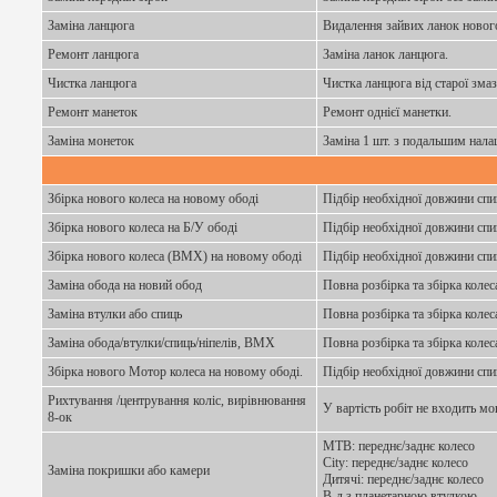
Заміна ланцюга
Видалення зайвих ланок нового
Ремонт ланцюга
Заміна ланок ланцюга.
Чистка ланцюга
Чистка ланцюга від старої зма
Ремонт манеток
Ремонт однієї манетки.
Заміна монеток
Заміна 1 шт. з подальшим нала
Збірка нового колеса на новому ободі
Підбір необхідної довжини спи
Збірка нового колеса на Б/У ободі
Підбір необхідної довжини спи
Збірка нового колеса (BMX) на новому ободі
Підбір необхідної довжини спи
Заміна обода на новий обод
Повна розбірка та збірка коле
Заміна втулки або спиць
Повна розбірка та збірка коле
Заміна обода/втулки/спиць/ніпелів, ВМХ
Повна розбірка та збірка коле
Збірка нового Мотор колеса на новому ободі.
Підбір необхідної довжини спи
Рихтування /центрування коліс, вирівнювання
У вартість робіт не входить мо
8-ок
МТВ: переднє/заднє колесо
City: переднє/заднє колесо
Заміна покришки або камери
Дитячі: переднє/заднє колесо
В-д з планетарною втулкою