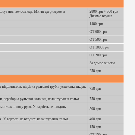
лаштування велосипеда. Миття дегризером в
2800 грн + 300 грн
Динамо втулка
1400 грн
ОТ 600 грн
ОТ 500 грн
ОТ 1000 грн
ОТ 200 грн
За домовленістю
250 грн
 підшипників, підрізка рульової труби, установка якоря,
750 грн
ки, переборка рульової колонки, налаштування гальм.
750 грн
 монтаж виносу руля. У вартість не входить
500 грн
я. У вартість не входить налаштування гальм.
400 грн
150 грн
ОТ 150 грн