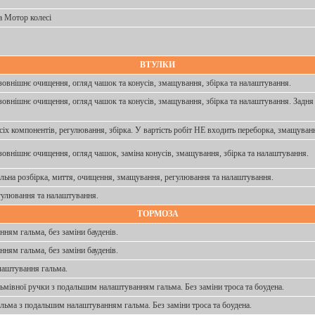
а Мотор колесі
ВТУЛКИ
 зовнішнє очищення, огляд чашок та конусів, змащування, збірка та налаштування.
зовнішнє очищення, огляд чашок та конусів, змащування, збірка та налаштування. Задня 
сіх компонентів, регулювання, збірка. У вартість робіт НЕ входить переборка, змащуван
 зовнішнє очищення, огляд чашок, заміна конусів, змащування, збірка та налаштування.
льна розбірка, миття, очищення, змащування, регулювання та налаштування.
гулювання та налаштування.
ТОРМОЗА
нням гальма, без заміни бауденів.
нням гальма, без заміни бауденів.
лаштування гальма.
альмівної ручки з подальшим налаштуванням гальма. Без заміни троса та боудена.
альма з подальшим налаштуванням гальма. Без заміни троса та боудена.