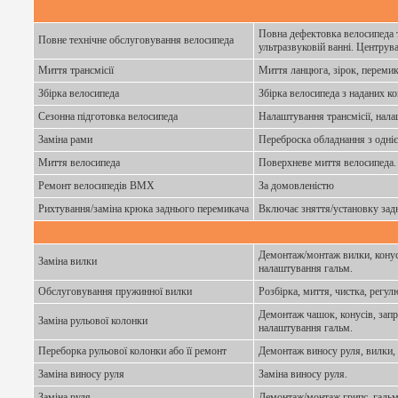
Повна дефектовка велосипеда т
Повне технічне обслуговування велосипеда
ультразвуковій ванні. Центрув
Миття трансмісії
Миття ланцюга, зірок, перемик
Збірка велосипеда
Збірка велосипеда з наданих 
Сезонна підготовка велосипеда
Налаштування трансмісії, нала
Заміна рами
Переброска обладнання з одніє
Миття велосипеда
Поверхневе миття велосипеда.
Ремонт велосипедів ВМХ
За домовленістю
Рихтування/заміна крюка заднього перемикача
Включає зняття/установку зад
Демонтаж/монтаж вилки, конусі
Заміна вилки
налаштування гальм.
Обслуговування пружинної вилки
Розбірка, миття, чистка, регу
Демонтаж чашок, конусів, запр
Заміна рульової колонки
налаштування гальм.
Переборка рульової колонки або її ремонт
Демонтаж виносу руля, вилки, 
Заміна виносу руля
Заміна виносу руля.
Заміна руля
Демонтаж/монтаж грипс, гальм