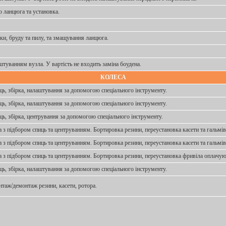
 ланцюга та установка.
зки, бруду та пилу, та змащування ланцюга.
штуванням вузла. У вартість не входить заміна боудена.
КОЛЕСА
ць, збірка, налаштування за допомогою спеціального інструменту.
ць, збірка, налаштування за допомогою спеціального інструменту.
ць, збірка, центрування за допомогою спеціального інструменту.
са з підбором спиць та центруванням. Бортировка резини, переустановка касети та гальм
са з підбором спиць та центруванням. Бортировка резини, переустановка касети та гальм
са з підбором спиць та центруванням. Бортировка резини, переустановка фривіла оплачу
ць, збірка, налаштування за допомогою спеціального інструменту.
нтаж/демонтаж резини, касети, ротора.