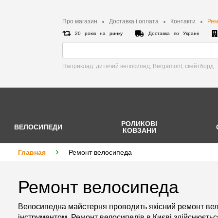
Про магазин
Доставка і оплата
Контакти
Рем
20 років на ринку
Доставка по Україні
Наприклад: дитячий велосипед, Bergamont, cкейтборд
РОЛИКОВІ
ВЕЛОСИПЕДИ
КОВЗАНИ
Главная
Ремонт велосипеда
Ремонт велосипеда
Велосипедна майстерня проводить якісний ремонт вело
інструментом. Ремонт велосипедів в Києві здійснюєть