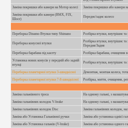
Заміна покришки або камери на Мотор колесі
Заміна покришки або камери н
Заміна покришки або камери (BMX, FIX,
Переднє/заднє колесо
Шосе)
Переборка Dinamo Втулки типу Shimano
Розбірка втулки, внутрішнє та
Розбірка втулки, внутрішнє та 
Переборка конусної втулки
Передня/Задня
Переборка барабана під касету
Розбірка барабана, очищення в
Установка нових конусів у передній або задній
Розбірка втулки, внутрішнє та
втулці
Переборка планетарної втулки 3-швидкісної
Демонтаж, монтаж колеса, тота
Переборка планетарної втулки 7-8-швидкісної
Розбірка, миття, очищення, ре
Заміна гальмівного троса
На одному гальмі, з налаштува
Заміна гальмівних колодок V-brake
На одному гальмі, з налаштува
Заміна гальмівних колодок Disc
Заміна гальмівних колодок, на
Заміна або Установка Гальмівної ручки
Заміна або установка однієї г
Заміна або Установка гальмів (V-brake)
Заміна або установка одного г