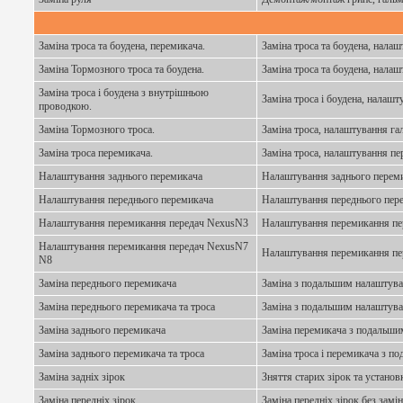
Заміна троса та боудена, перемикача.
Заміна троса та боудена, нала
Заміна Тормозного троса та боудена.
Заміна троса та боудена, налаш
Заміна троса і боудена з внутрішньою
Заміна троса і боудена, налашт
проводкою.
Заміна Тормозного троса.
Заміна троса, налаштування га
Заміна троса перемикача.
Заміна троса, налаштування пе
Налаштування заднього перемикача
Налаштування заднього переми
Налаштування переднього перемикача
Налаштування переднього пер
Налаштування перемикання передач NexusN3
Налаштування перемикання пе
Налаштування перемикання передач NexusN7
Налаштування перемикання пе
N8
Заміна переднього перемикача
Заміна з подальшим налаштува
Заміна переднього перемикача та троса
Заміна з подальшим налаштува
Заміна заднього перемикача
Заміна перемикача з подальши
Заміна заднього перемикача та троса
Заміна троса і перемикача з 
Заміна задніх зірок
Зняття старих зірок та установ
Заміна передніх зірок
Заміна передніх зірок без замі