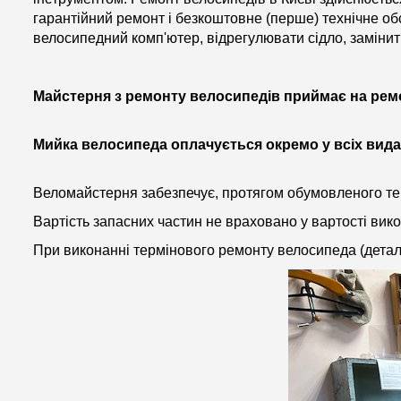
гарантійний ремонт і безкоштовне (перше) технічне о
велосипедний комп'ютер, відрегулювати сідло, замінит
Майстерня з ремонту велосипедів приймає на ремо
Мийка велосипеда оплачується окремо у всіх видах 
Веломайстерня забезпечує, протягом обумовленого тер
Вартість запасних частин не враховано у вартості вик
При виконанні термінового ремонту велосипеда (детал