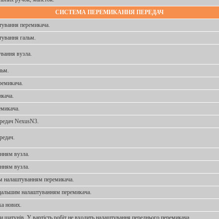
СИСТЕМА ПЕРЕМИКАННЯ ПЕРЕДАЧ
штування перемикача.
тування гальм.
ування вузла.
льм.
ремикача.
кача.
емикача.
редач NexusN3.
редач.
нням вузла.
нням вузла.
м налаштуванням перемикача.
подальшим налаштуванням перемикача.
ка нових.
ни шатунів. У вартість робіт не входить налаштування переднього перемикача.