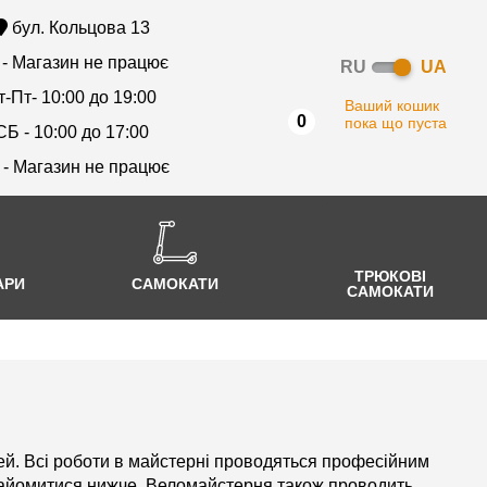
бул. Кольцова 13
 - Магазин не працює
RU
UA
т-Пт- 10:00 до 19:00
Ваший кошик
0
пока що пуста
СБ - 10:00 до 17:00
 - Магазин не працює
ТРЮКОВІ
АРИ
САМОКАТИ
САМОКАТИ
ей. Всі роботи в майстерні проводяться професійним
знайомитися нижче. Веломайстерня також проводить