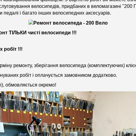
бслуговування велосипедів, придбаних в веломагазині "200 
и педалі і багато інших велосипедних аксесуарів.
нт ТІЛЬКИ чисті велосипеди !!!
робіт !!!
міну ремонту, зберігання велосипеда (комплектуючих) клієн
онуваних робіт і оплачується замовником додатково.
і), обмовляється окремо!