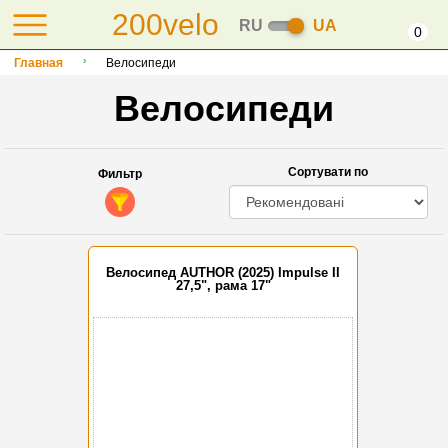
200velo
RU
UA
0
Главная
Велосипеди
Велосипеди
Сортувати по
Фильтр
Велосипед AUTHOR (2025) Impulse II
27,5", рама 17"
-15%