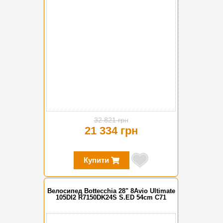
32 821 грн
21 334 грн
Купити
Велосипед Bottecchia 28" 8Avio Ultimate
105DI2 R7150DK24S S.ED 54cm C71
-15%