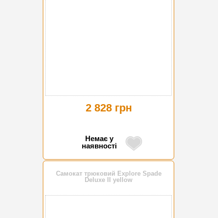
2 828 грн
Немає у
наявності
Самокат трюковий Explore Spade
Deluxe II yellow