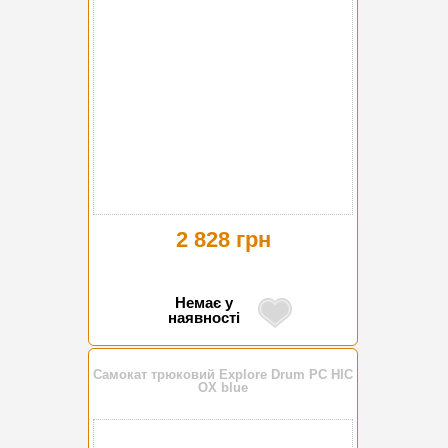
2 828 грн
Немає у
наявності
Самокат трюковий Explore Drum PC HIC
OX blue