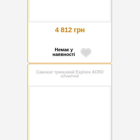
4 812 грн
Немає у
наявності
Самокат трюковий Explore ACRO
silver/red