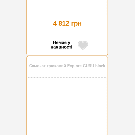
4 812 грн
Немає у
наявності
Самокат трюковий Explore GURU black