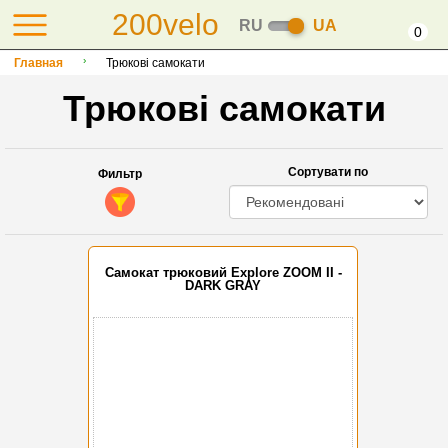
200velo
RU
UA
0
Главная
Трюкові самокати
Трюкові самокати
Сортувати по
Фильтр
Самокат трюковий Explore ZOOM II -
DARK GRAY